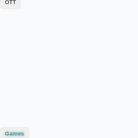
OTT
Games